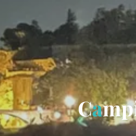
C
a
m
p