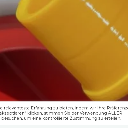
 relevanteste Erfahrung zu bieten, indem wir Ihre Präferen
 akzeptieren“ klicken, stimmen Sie der Verwendung ALLER
" besuchen, um eine kontrollierte Zustimmung zu erteilen.