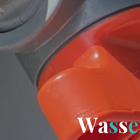
W
a
s
s
e