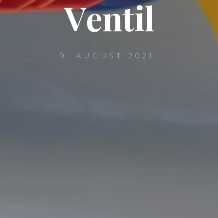
V
e
n
t
i
l
9. AUGUST 2021