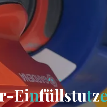
Zubehör
r
-
E
i
n
f
ü
l
l
s
t
u
t
z