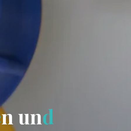
e
n
u
n
d