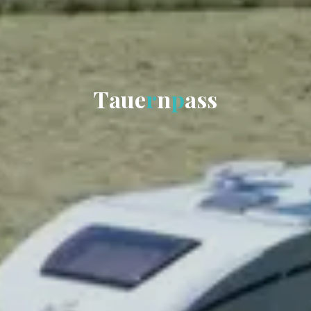
T
a
u
e
r
n
p
a
s
s