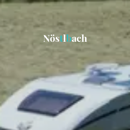
N
ö
s
t
l
b
a
c
h