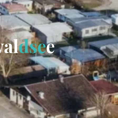
w
a
l
d
s
e
e