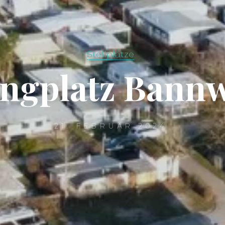
Stellplätze
n
g
p
l
a
t
z
B
a
n
n
21. FEBRUAR 2024