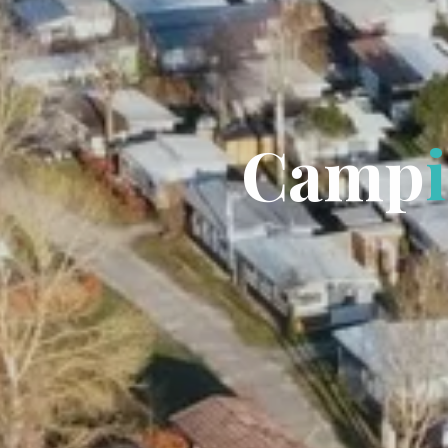
C
a
m
p
i