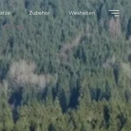
lätze
Zubehör
Weisheiten
Facebook
Instagram
YouTube