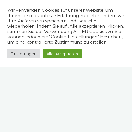
Wir verwenden Cookies auf unserer Website, um
Ihnen die relevanteste Erfahrung zu bieten, indem wir
Ihre Präferenzen speichern und Besuche
wiederholen. Indem Sie auf „Alle akzeptieren“ klicken,
stimmen Sie der Verwendung ALLER Cookies zu. Sie
können jedoch die "Cookie-Einstellungen" besuchen,
um eine kontrollierte Zustimmung zu erteilen.
Einstellungen
Alle akzeptieren
Spruch des Tages
"Ich habe nie verstehen können, warum die Deutschen,
die soviel Holz in ihren Wäldern haben, sich partout
darauf versteifen, Häuser aus Stein zu bauen. Jetzt
allerdings, wo ich weiß, über welche Mengen von
Rheumabädern Deutschland verfügt, sehe ich ein, dass
die Deutschen in feuchten Steinhäusern wohnen