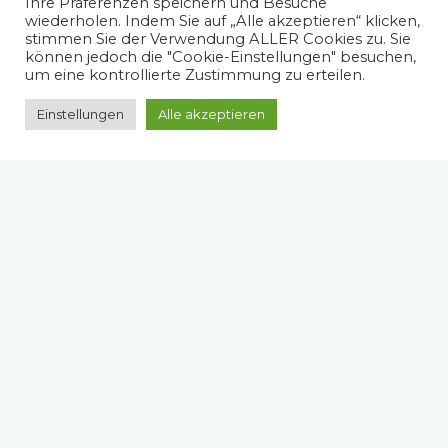
Ihre Präferenzen speichern und Besuche
wiederholen. Indem Sie auf „Alle akzeptieren“ klicken,
stimmen Sie der Verwendung ALLER Cookies zu. Sie
können jedoch die "Cookie-Einstellungen" besuchen,
um eine kontrollierte Zustimmung zu erteilen.
Einstellungen
Alle akzeptieren
Spruch des Tages
"Wer will findet Wege, wer nicht will findet Gründe." (Dalai
Lama)
Rund um den Ort Lofer gibt es auf Rad- und
Wanderwegen viele Bänke mit besonderen Wünschen
zum Verweilen: