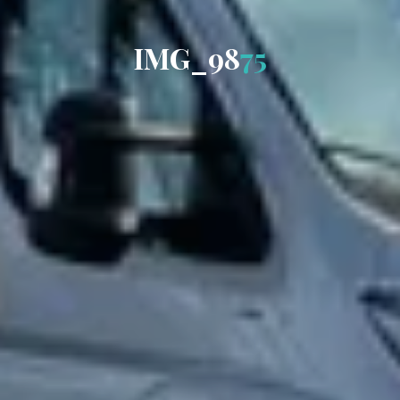
I
M
G
_
9
8
7
5