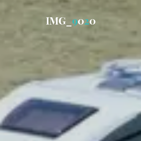
I
M
G
_
9
0
2
0