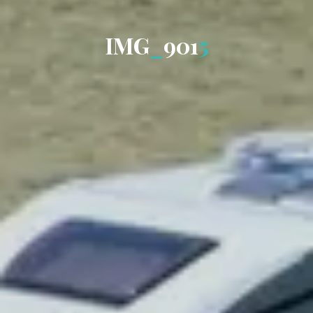
I
M
G
_
9
0
1
5