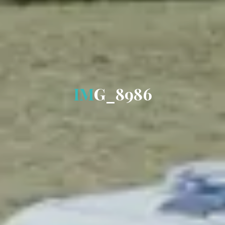
I
M
G
_
8
9
8
6