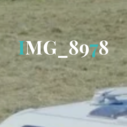
I
M
G
_
8
9
7
8