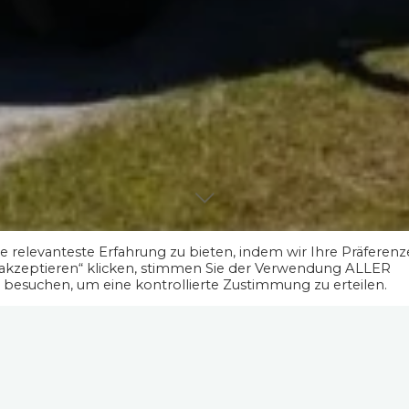
 relevanteste Erfahrung zu bieten, indem wir Ihre Präferen
 akzeptieren“ klicken, stimmen Sie der Verwendung ALLER
" besuchen, um eine kontrollierte Zustimmung zu erteilen.