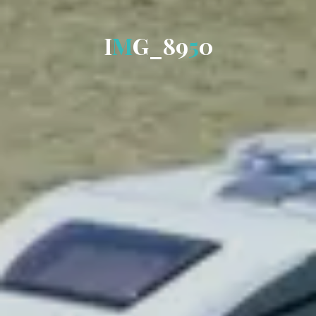
I
M
G
_
8
9
5
0