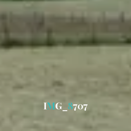
I
M
G
_
8
7
0
7