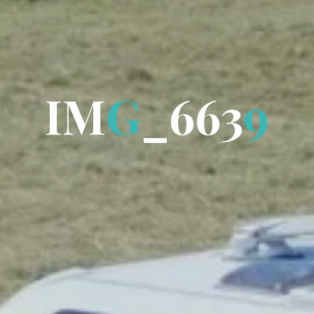
I
M
G
_
6
6
3
9