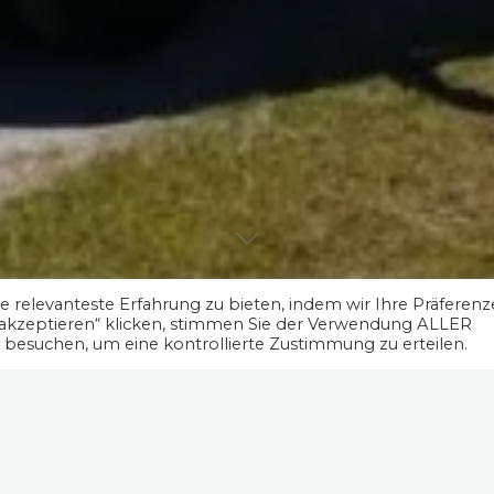
 relevanteste Erfahrung zu bieten, indem wir Ihre Präferen
 akzeptieren“ klicken, stimmen Sie der Verwendung ALLER
" besuchen, um eine kontrollierte Zustimmung zu erteilen.