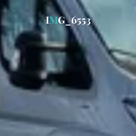
I
M
G
_
6
5
5
3