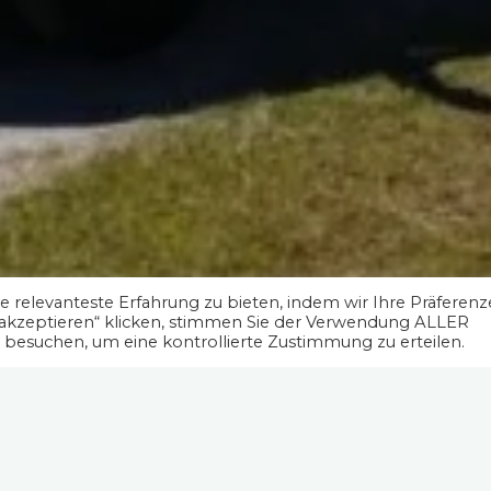
 relevanteste Erfahrung zu bieten, indem wir Ihre Präferen
 akzeptieren“ klicken, stimmen Sie der Verwendung ALLER
" besuchen, um eine kontrollierte Zustimmung zu erteilen.