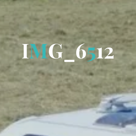
I
I
M
G
_
6
5
1
2