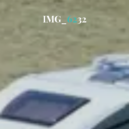
I
M
G
_
6
2
3
2