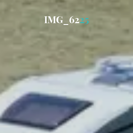
I
M
G
_
6
2
2
5