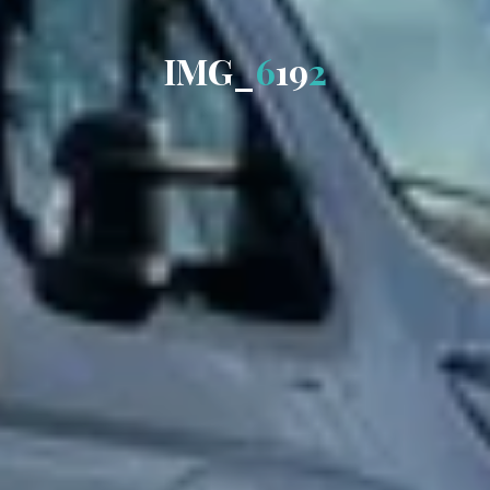
I
M
G
_
6
1
9
2