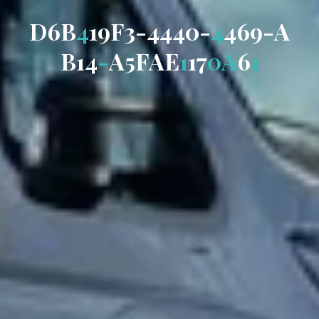
D
6
B
4
1
9
F
3
-
4
4
4
0
-
4
4
6
9
-
A
B
1
4
-
A
5
F
A
E
1
1
7
0
A
6
1