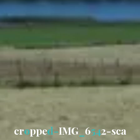
c
r
o
p
p
e
d
-
I
M
G
_
6
5
4
2
-
s
c
a