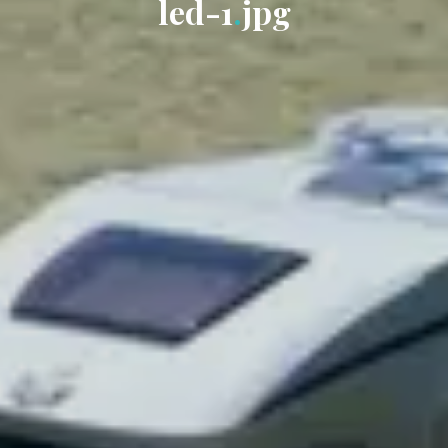
l
e
d
-
1
.
j
p
g