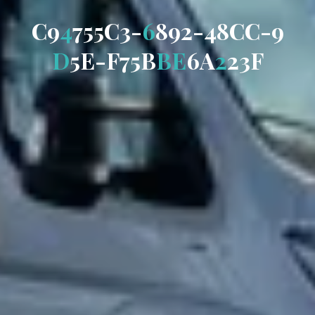
C
9
4
7
5
5
C
3
-
6
8
9
2
-
4
8
C
C
-
9
D
5
E
-
F
7
5
B
B
E
6
A
2
2
3
F