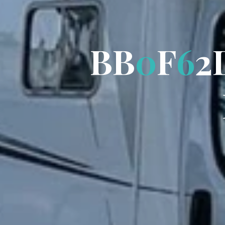
B
B
0
F
6
2