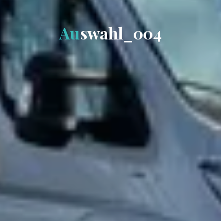
A
u
s
w
a
h
l
_
0
0
4