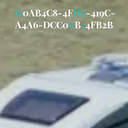
A
1
0
A
B
4
C
8
-
4
F
D
E
-
4
1
9
C
-
A
4
A
6
-
D
C
C
0
C
B
7
4
F
B
2
B