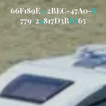
6
6
F
1
8
9
E
1
-
2
B
E
C
-
4
7
A
0
-
8
7
7
9
-
2
4
8
1
7
D
3
B
B
7
6
5