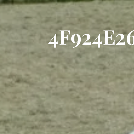
4
F
9
2
4
E
2