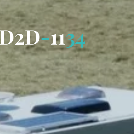
D
2
D
-
1
1
3
4