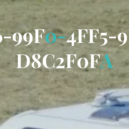
6
-
9
9
F
0
-
4
F
F
5
-
9
D
8
C
2
F
0
F
A