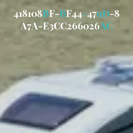
4
1
8
1
0
8
B
F
-
B
F
4
4
-
4
7
9
D
-
8
A
7
A
-
E
3
C
C
2
6
6
0
2
6
A
C