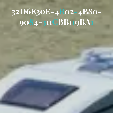
3
2
D
6
E
3
0
E
-
4
B
0
2
-
4
B
8
0
-
9
0
8
4
-
3
1
1
C
B
B
1
1
9
B
A
1